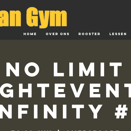
HOME
Over ons
Rooster
Lessen
No Limit
ighteven
Infinity #